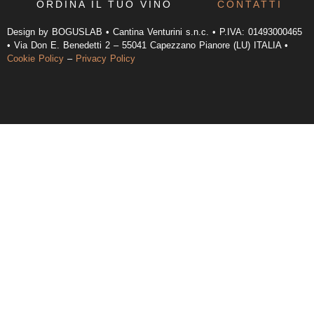
ORDINA IL TUO VINO
CONTATTI
Design by BOGUSLAB • Cantina Venturini s.n.c. • P.IVA: 01493000465
• Via Don E. Benedetti 2 – 55041 Capezzano Pianore (LU) ITALIA •
Cookie Policy
–
Privacy Policy